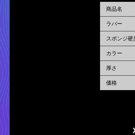
商品名
ラバー
スポンジ硬
カラー
厚さ
価格